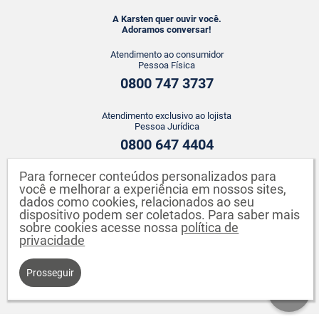
A Karsten quer ouvir você.
Adoramos conversar!
Atendimento ao consumidor
Pessoa Física
0800 747 3737
Atendimento exclusivo ao lojista
Pessoa Jurídica
0800 647 4404
Para fornecer conteúdos personalizados para
ATENDIMENTO WHATSAPP
você e melhorar a experiência em nossos sites,
+55 43 3142-2149
dados como cookies, relacionados ao seu
dispositivo podem ser coletados. Para saber mais
sobre cookies acesse nossa
política de
privacidade
Prosseguir
Karsten S.A. CNPJ: 82.640.558/0001-04. Endereço: Rua Johann Karsten,
260 - Testo Salto - Blumenau - SC