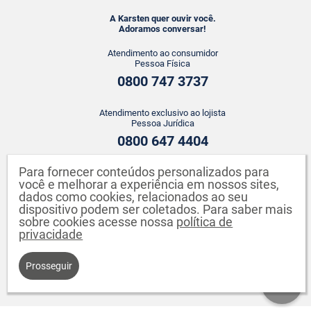
A Karsten quer ouvir você.
Adoramos conversar!
Atendimento ao consumidor
Pessoa Física
0800 747 3737
Atendimento exclusivo ao lojista
Pessoa Jurídica
0800 647 4404
Para fornecer conteúdos personalizados para
ATENDIMENTO WHATSAPP
você e melhorar a experiência em nossos sites,
+55 43 3142-2149
dados como cookies, relacionados ao seu
dispositivo podem ser coletados. Para saber mais
sobre cookies acesse nossa
política de
privacidade
Prosseguir
Karsten S.A. CNPJ: 82.640.558/0001-04. Endereço: Rua Johann Karsten,
260 - Testo Salto - Blumenau - SC