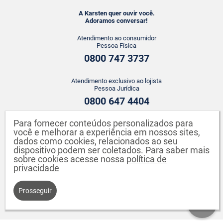
A Karsten quer ouvir você.
Adoramos conversar!
Atendimento ao consumidor
Pessoa Física
0800 747 3737
Atendimento exclusivo ao lojista
Pessoa Jurídica
0800 647 4404
Para fornecer conteúdos personalizados para
ATENDIMENTO WHATSAPP
você e melhorar a experiência em nossos sites,
+55 43 3142-2149
dados como cookies, relacionados ao seu
dispositivo podem ser coletados. Para saber mais
sobre cookies acesse nossa
política de
privacidade
Prosseguir
Karsten S.A. CNPJ: 82.640.558/0001-04. Endereço: Rua Johann Karsten,
260 - Testo Salto - Blumenau - SC