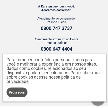
A Karsten quer ouvir você.
Adoramos conversar!
Atendimento ao consumidor
Pessoa Física
0800 747 3737
Atendimento exclusivo ao lojista
Pessoa Jurídica
0800 647 4404
Para fornecer conteúdos personalizados para
ATENDIMENTO WHATSAPP
você e melhorar a experiência em nossos sites,
+55 43 3142-2149
dados como cookies, relacionados ao seu
dispositivo podem ser coletados. Para saber mais
sobre cookies acesse nossa
política de
privacidade
Prosseguir
Karsten S.A. CNPJ: 82.640.558/0001-04. Endereço: Rua Johann Karsten,
260 - Testo Salto - Blumenau - SC