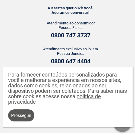
A Karsten quer ouvir você.
Adoramos conversar!
Atendimento ao consumidor
Pessoa Física
0800 747 3737
Atendimento exclusivo ao lojista
Pessoa Jurídica
0800 647 4404
Para fornecer conteúdos personalizados para
ATENDIMENTO WHATSAPP
você e melhorar a experiência em nossos sites,
+55 43 3142-2149
dados como cookies, relacionados ao seu
dispositivo podem ser coletados. Para saber mais
sobre cookies acesse nossa
política de
privacidade
Prosseguir
Karsten S.A. CNPJ: 82.640.558/0001-04. Endereço: Rua Johann Karsten,
260 - Testo Salto - Blumenau - SC