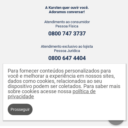
A Karsten quer ouvir você.
Adoramos conversar!
Atendimento ao consumidor
Pessoa Física
0800 747 3737
Atendimento exclusivo ao lojista
Pessoa Jurídica
0800 647 4404
Para fornecer conteúdos personalizados para
ATENDIMENTO WHATSAPP
você e melhorar a experiência em nossos sites,
+55 43 3142-2149
dados como cookies, relacionados ao seu
dispositivo podem ser coletados. Para saber mais
sobre cookies acesse nossa
política de
privacidade
Prosseguir
Karsten S.A. CNPJ: 82.640.558/0001-04. Endereço: Rua Johann Karsten,
260 - Testo Salto - Blumenau - SC