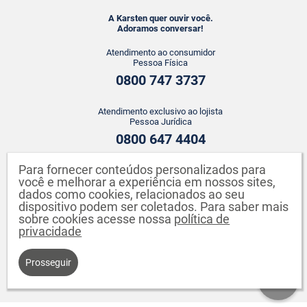
A Karsten quer ouvir você.
Adoramos conversar!
Atendimento ao consumidor
Pessoa Física
0800 747 3737
Atendimento exclusivo ao lojista
Pessoa Jurídica
0800 647 4404
Para fornecer conteúdos personalizados para
ATENDIMENTO WHATSAPP
você e melhorar a experiência em nossos sites,
+55 43 3142-2149
dados como cookies, relacionados ao seu
dispositivo podem ser coletados. Para saber mais
sobre cookies acesse nossa
política de
privacidade
Prosseguir
Karsten S.A. CNPJ: 82.640.558/0001-04. Endereço: Rua Johann Karsten,
260 - Testo Salto - Blumenau - SC