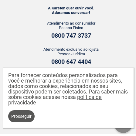
A Karsten quer ouvir você.
Adoramos conversar!
Atendimento ao consumidor
Pessoa Física
0800 747 3737
Atendimento exclusivo ao lojista
Pessoa Jurídica
0800 647 4404
Para fornecer conteúdos personalizados para
ATENDIMENTO WHATSAPP
você e melhorar a experiência em nossos sites,
+55 43 3142-2149
dados como cookies, relacionados ao seu
dispositivo podem ser coletados. Para saber mais
sobre cookies acesse nossa
política de
privacidade
Prosseguir
Karsten S.A. CNPJ: 82.640.558/0001-04. Endereço: Rua Johann Karsten,
260 - Testo Salto - Blumenau - SC