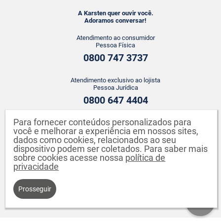
A Karsten quer ouvir você.
Adoramos conversar!
Atendimento ao consumidor
Pessoa Física
0800 747 3737
Atendimento exclusivo ao lojista
Pessoa Jurídica
0800 647 4404
Para fornecer conteúdos personalizados para
ATENDIMENTO WHATSAPP
você e melhorar a experiência em nossos sites,
+55 43 3142-2149
dados como cookies, relacionados ao seu
dispositivo podem ser coletados. Para saber mais
sobre cookies acesse nossa
política de
privacidade
Prosseguir
Karsten S.A. CNPJ: 82.640.558/0001-04. Endereço: Rua Johann Karsten,
260 - Testo Salto - Blumenau - SC