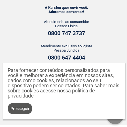
A Karsten quer ouvir você.
Adoramos conversar!
Atendimento ao consumidor
Pessoa Física
0800 747 3737
Atendimento exclusivo ao lojista
Pessoa Jurídica
0800 647 4404
Para fornecer conteúdos personalizados para
ATENDIMENTO WHATSAPP
você e melhorar a experiência em nossos sites,
+55 43 3142-2149
dados como cookies, relacionados ao seu
dispositivo podem ser coletados. Para saber mais
sobre cookies acesse nossa
política de
privacidade
Prosseguir
Karsten S.A. CNPJ: 82.640.558/0001-04. Endereço: Rua Johann Karsten,
260 - Testo Salto - Blumenau - SC