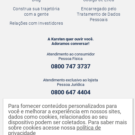
Construa sua trajetória
Encarregado pelo
com a gente
Tratamento de Dados
Pessoais
Relações com Investidores
A Karsten quer ouvir você.
Adoramos conversar!
Atendimento ao consumidor
Pessoa Física
0800 747 3737
Atendimento exclusivo ao lojista
Pessoa Jurídica
0800 647 4404
Para fornecer conteúdos personalizados para
ATENDIMENTO WHATSAPP
você e melhorar a experiência em nossos sites,
+55 43 3142-2149
dados como cookies, relacionados ao seu
dispositivo podem ser coletados. Para saber mais
sobre cookies acesse nossa
política de
privacidade