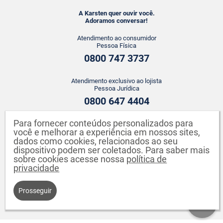
A Karsten quer ouvir você.
Adoramos conversar!
Atendimento ao consumidor
Pessoa Física
0800 747 3737
Atendimento exclusivo ao lojista
Pessoa Jurídica
0800 647 4404
Para fornecer conteúdos personalizados para
ATENDIMENTO WHATSAPP
você e melhorar a experiência em nossos sites,
+55 43 3142-2149
dados como cookies, relacionados ao seu
dispositivo podem ser coletados. Para saber mais
sobre cookies acesse nossa
política de
privacidade
Prosseguir
Karsten S.A. CNPJ: 82.640.558/0001-04. Endereço: Rua Johann Karsten,
260 - Testo Salto - Blumenau - SC