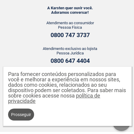
A Karsten quer ouvir você.
Adoramos conversar!
Atendimento ao consumidor
Pessoa Física
0800 747 3737
Atendimento exclusivo ao lojista
Pessoa Jurídica
0800 647 4404
Para fornecer conteúdos personalizados para
ATENDIMENTO WHATSAPP
você e melhorar a experiência em nossos sites,
+55 43 3142-2149
dados como cookies, relacionados ao seu
dispositivo podem ser coletados. Para saber mais
sobre cookies acesse nossa
política de
privacidade
Prosseguir
Karsten S.A. CNPJ: 82.640.558/0001-04. Endereço: Rua Johann Karsten,
260 - Testo Salto - Blumenau - SC