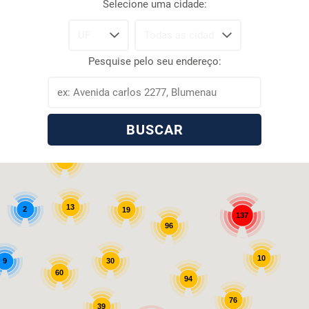
Selecione uma cidade:
Pesquise pelo seu endereço:
BUSCAR
12
13
2
19
137
96
10
30
9
60
94
76
39