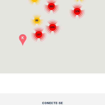
393
379
89
635
197
CONECTE-SE