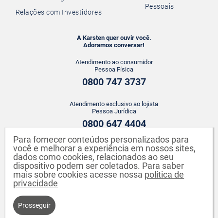
Pessoais
Relações com Investidores
A Karsten quer ouvir você.
Adoramos conversar!
Atendimento ao consumidor
Pessoa Física
0800 747 3737
Atendimento exclusivo ao lojista
Pessoa Jurídica
0800 647 4404
Para fornecer conteúdos personalizados para
ATENDIMENTO WHATSAPP
você e melhorar a experiência em nossos sites,
dados como cookies, relacionados ao seu
+55 43 3142-2149
dispositivo podem ser coletados. Para saber
mais sobre cookies acesse nossa
política de
privacidade
Prosseguir