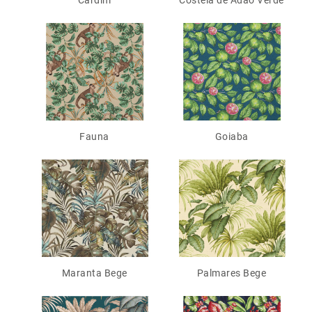
Cardim
Costela de Adão Verde
Fauna
Goiaba
Maranta Bege
Palmares Bege