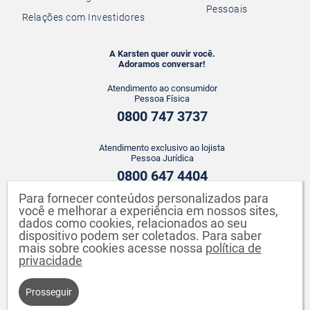
Pessoais
Relações com Investidores
A Karsten quer ouvir você.
Adoramos conversar!
Atendimento ao consumidor
Pessoa Física
0800 747 3737
Atendimento exclusivo ao lojista
Pessoa Jurídica
0800 647 4404
Para fornecer conteúdos personalizados para
ATENDIMENTO WHATSAPP
você e melhorar a experiência em nossos sites,
dados como cookies, relacionados ao seu
+55 43 3142-2149
dispositivo podem ser coletados. Para saber
mais sobre cookies acesse nossa
política de
privacidade
Prosseguir